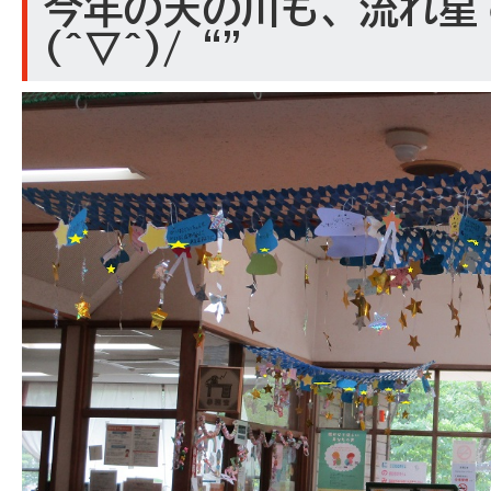
今年の天の川も、流れ星
(^▽^)/“”