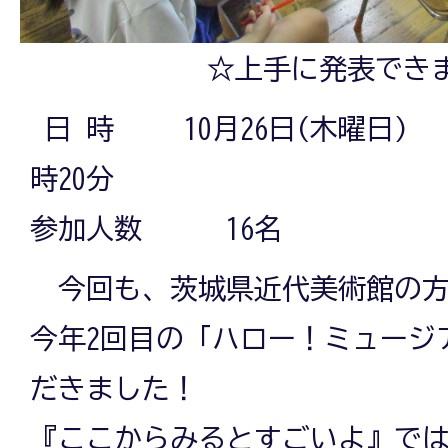
☆上手に発表でき
日 時 10月26日(木曜日) 
時20分
参加人数 16名
今回も、茨城県近代美術館の方
今年2回目の「ハロー！ミュージ
だきました！
『ここからみるとすごいよ』で