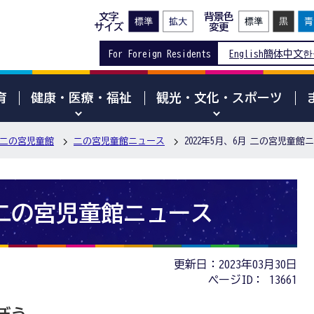
文字
背景色
サイズ
変更
For Foreign Residents
English
簡体中文
한
育
健康・医療・福祉
観光・文化・スポーツ
二の宮児童館
二の宮児童館ニュース
2022年5月、6月 二の宮児童館
月 二の宮児童館ニュース
更新日：2023年03月30日
ページID：
13661