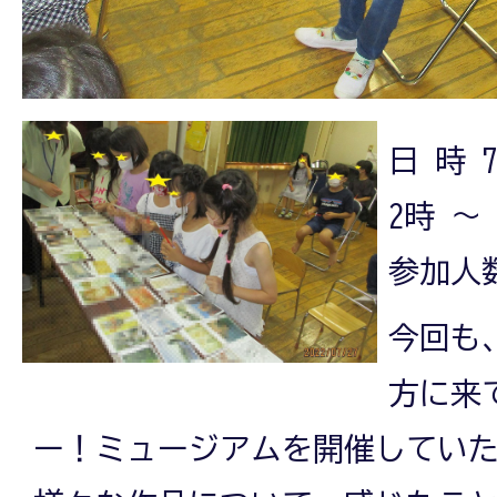
日 時 
2時 ～
参加人数
今回も
方に来
ー！ミュージアムを開催してい