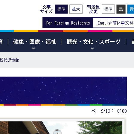
文字
背景色
サイズ
変更
For Foreign Residents
English
簡体中文
한
育
健康・医療・福祉
観光・文化・スポーツ
松代児童館
ページID：
0100