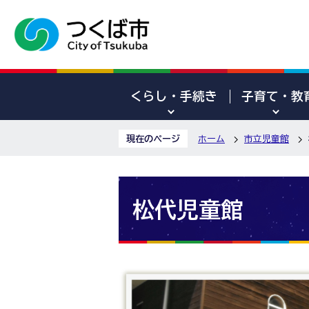
くらし・手続き
子育て・教
現在のページ
ホーム
市立児童館
松代児童館