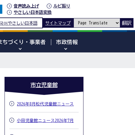
音声読み上げ
ルビ振り
やさしい日本語変換
翻訳
국어
やさしい日本語
サイトマップ
まちづくり・事業者
市政情報
市立児童館
2026年8月松代児童館ニュース
小田児童館ニュース2026年7月