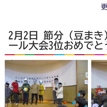
更
2月2日 節分（豆ま
ール大会3位おめでと