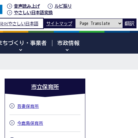
音声読み上げ
ルビ振り
やさしい日本語変換
翻訳
국어
やさしい日本語
サイトマップ
まちづくり・事業者
市政情報
市立保育所
吾妻保育所
今鹿島保育所