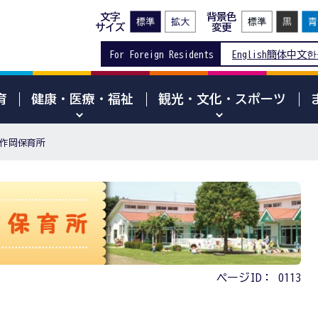
文字
背景色
サイズ
変更
For Foreign Residents
English
簡体中文
한
育
健康・医療・福祉
観光・文化・スポーツ
作岡保育所
ページID：
0113