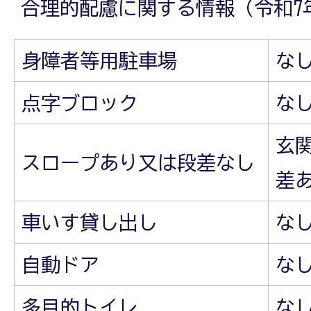
合理的配慮に関する情報（令和7
身障者等用駐車場
な
点字ブロック
な
玄
スロープあり又は段差なし
差
車いす貸し出し
な
自動ドア
な
多目的トイレ
な