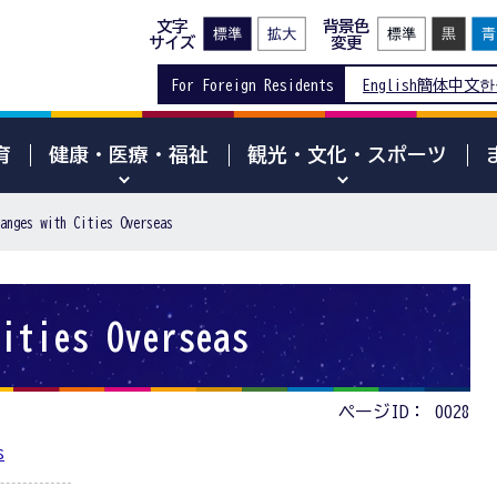
文字
背景色
サイズ
変更
For Foreign Residents
English
簡体中文
한
育
健康・医療・福祉
観光・文化・スポーツ
anges with Cities Overseas
ities Overseas
ページID：
0028
s