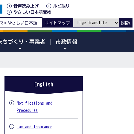
音声読み上げ
ルビ振り
やさしい日本語変換
翻訳
국어
やさしい日本語
サイトマップ
まちづくり・事業者
市政情報
English
Notifications and
Procedures
Tax and Insurance