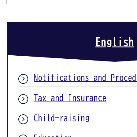
English
Notifications and Proced
Tax and Insurance
Child-raising