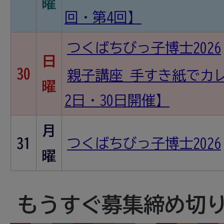
曜
回・第4回】
つくばちびっ子博士2026
日
30
親子講座 手すき紙でカ
曜
2日・30日開催】
月
31
つくばちびっ子博士2026
曜
もうすぐ募集締め切