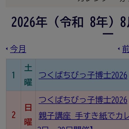
2026
年 (
令和
8
年)
8
ー
今月
土
1
つくばちびっ子博士2026
曜
つくばちびっ子博士2026
日
2
親子講座 手すき紙でカ
曜