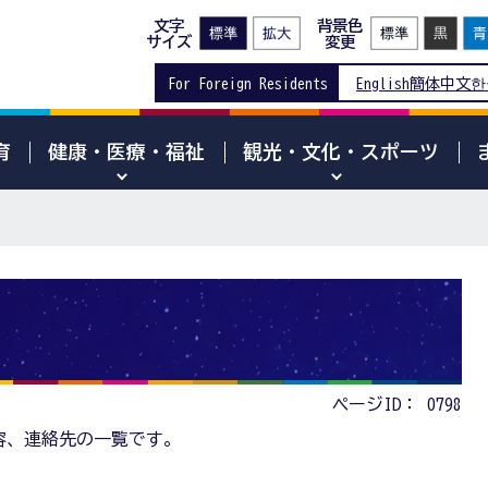
文字
背景色
サイズ
変更
For Foreign Residents
English
簡体中文
한
育
健康・医療・福祉
観光・文化・スポーツ
ページID：
0798
容、連絡先の一覧です。