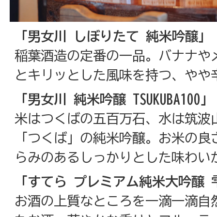
「男女川 しぼりたて 純米吟醸」
稲葉酒造の定番の一品。バナナや
とキリッとした風味を持つ、やや
「男女川 純米吟醸 TSUKUBA100」
米はつくばの五百万石、水は筑波
「つくば」の純米吟醸。お米の良
らみのあるしっかりとした味わい
「すてら プレミアム純米大吟醸 
お酒の上質なところを一滴一滴自