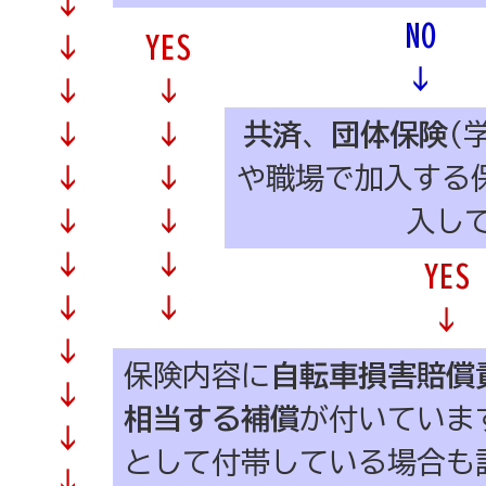
↓
NO
↓
YES
↓
↓
↓
↓
↓
共済
、
団体保険
(
↓
↓
や職場で加入する
↓
↓
入し
↓
↓
YES
↓
↓
↓
↓
保険内容に
自転車損害賠償
↓
相当する補償
が付いていま
↓
として付帯している場合も
↓