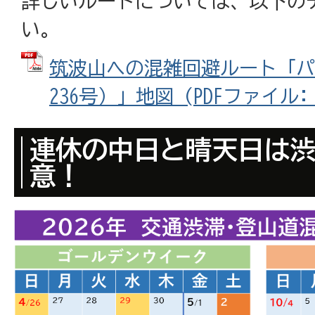
詳しいルートについては、以下の
い。
筑波山への混雑回避ルート「パ
236号）」地図 (PDFファイル: 8
連休の中日と晴天日は
意！