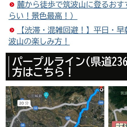
麓から徒歩で筑波山に登るおす
らい！景色最高！）
【渋滞・混雑回避！】平日・早
波山の楽しみ方！
パープルライン(県道23
方はこちら！