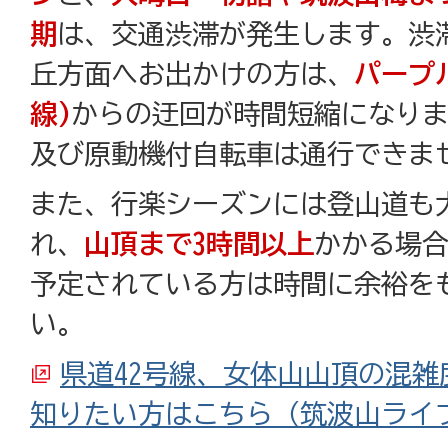
期
は、交通渋滞が発生します。渋
丘方面へお出かけの方は、
パープル
線)
からの迂回が時間短縮になりま
及び原動機付自転車は通行できま
また、行楽シーズンには登山道も
れ、
山頂まで3時間以上
かかる場
予定されている方は時間に余裕を
い。
県道42号線、女体山山頂の混
知りたい方はこちら（筑波山ライ