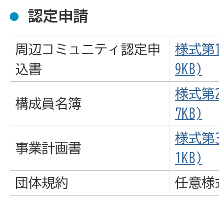
認定申請
周辺コミュニティ認定申
様式第1
込書
9KB)
様式第2
構成員名簿
7KB)
様式第3
事業計画書
1KB)
団体規約
任意様