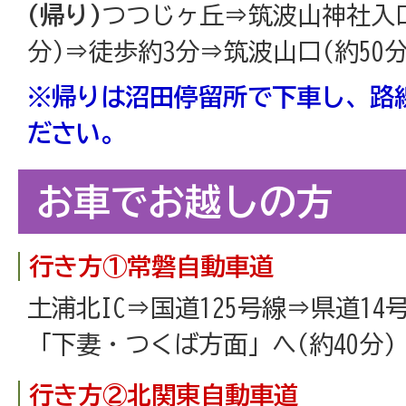
(帰り)
つつじヶ丘⇒筑波山神社入口(
分)⇒徒歩約3分⇒筑波山口(約50
※帰りは沼田停留所で下車し、路
ださい。
お車でお越しの方
行き方①常磐自動車道
土浦北IC⇒国道125号線⇒県道14
「下妻・つくば方面」へ(約40分)
行き方②北関東自動車道