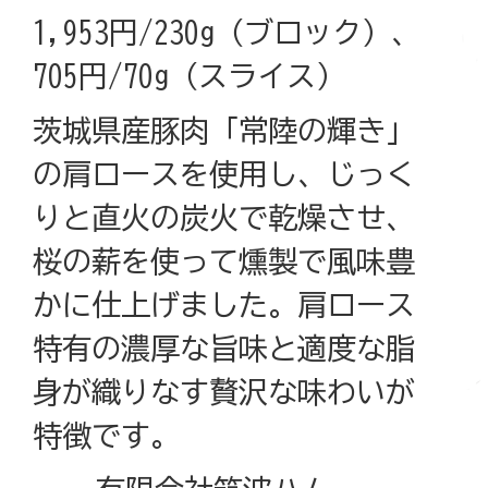
1,953円/230g（ブロック）、
705円/70g（スライス）
茨城県産豚肉「常陸の輝き」
の肩ロースを使用し、じっく
りと直火の炭火で乾燥させ、
桜の薪を使って燻製で風味豊
かに仕上げました。肩ロース
特有の濃厚な旨味と適度な脂
身が織りなす贅沢な味わいが
特徴です。