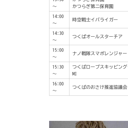
～
かつらぎ第二保育園
14:00
時空戦士イバライガー
～
14:30
つくばオールスターチア
～
15:00
ナノ戦隊スマポレンジャー
～
15:30
つくばロープスキッピングク
～
MI
16:00
つくばのおさけ推進協議会
～