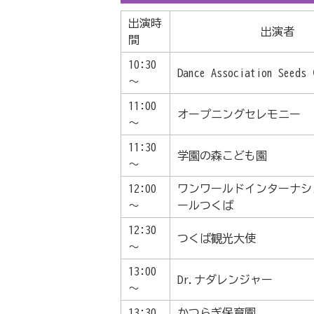
出演時
出演者
間
10:30
Dance Association Seed
～
11:00
オープニングセレモニー
～
11:30
学園の森こども園
～
12:00
ワンワールドインターナシ
～
ールつくば
12:30
つくば観光大使
～
13:00
Dr.ナダレンジャー
～
13:30
かつらぎ保育園