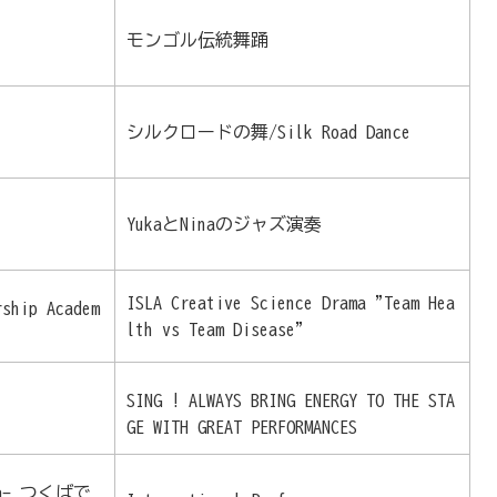
モンゴル伝統舞踊
シルクロードの舞/Silk Road Dance
YukaとNinaのジャズ演奏
ISLA Creative Science Drama "Team Hea
rship Academ
lth vs Team Disease"
SING ! ALWAYS BRING ENERGY TO THE STA
GE WITH GREAT PERFORMANCES
kuba- つくばで