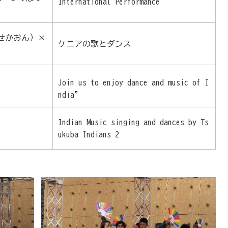
International Performance
せかおん）×
ケニアの歌とダンス
」
Join us to enjoy dance and music of I
ndia"
Indian Music singing and dances by Ts
ukuba Indians 2