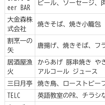
ビール、ソーセージ、
eer BAR
大金森株
焼きそば、焼き小籠包
式会社
割烹一の
唐揚げ、焼きそば、フ
矢
居酒屋漁
からあげ 豚串焼き や
火
アルコール ジュース
三日月亭
焼き鳥、ローストビー
TELC
英語教室のPR、チラシ