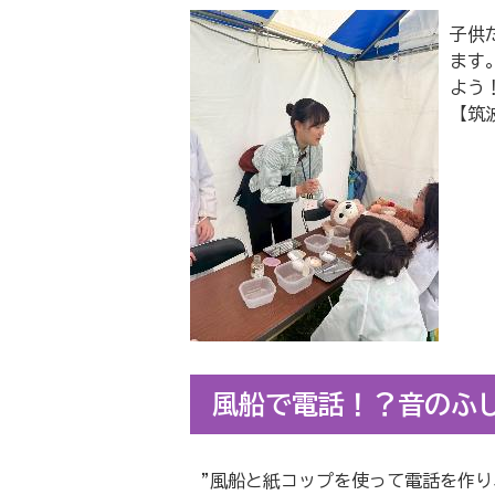
子供
ます
よう
【筑
風船で電話！？音のふし
"風船と紙コップを使って電話を作り