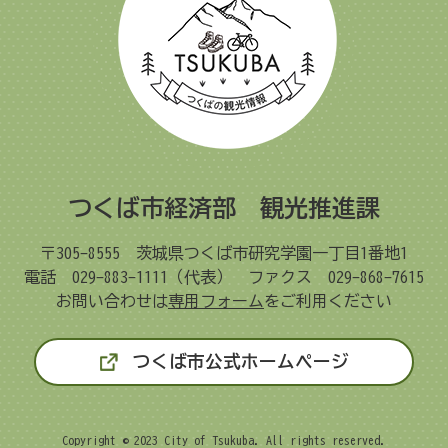
つくば市経済部 観光推進課
〒305-8555
茨城県つくば市研究学園一丁目1番地1
電話 029-883-1111（代表）
ファクス 029-868-7615
お問い合わせは
専用フォーム
をご利用ください
つくば市公式ホームページ
Copyright © 2023 City of Tsukuba. All rights reserved.