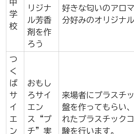
中
リジナ
好きな匂いのアロ
学
ル芳香
分好みのオリジナ
校
剤を作
ろう
つ
く
ば
おもし
サ
ろサイ
来場者にプラスチ
イ
エン
盤を作ってもらい
エ
ス“プ
れたプラスチック
ン
チ”実
験を行います。