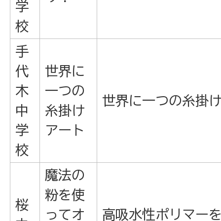
学
校
手
代
世界に
木
一つの
世界に一つの糸掛
中
糸掛け
学
アート
校
魔法の
粉を使
桜
ってオ
高吸水性ポリマー