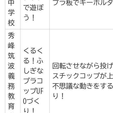
中
プラ板でキーホル
で遊ぼ
学
う！
校
秀
峰
くるく
筑
る！ふ
波
回転させながら投
しぎな
義
スチックコップが
プラコ
務
不思議な動きをする
ップUF
教
り！
Oづく
育
り！