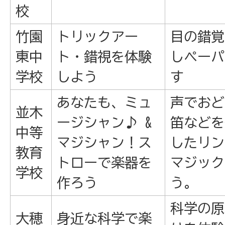
校
竹園
トリックアー
目の錯覚
東中
ト・錯視を体験
しペーパ
学校
しよう
す
あなたも、ミュ
声でおど
並木
ージシャン♪ &
笛などを
中等
マジシャン！ス
したリン
教育
トローで楽器を
マジック
学校
作ろう
う。
科学の原
大穂
身近な科学で楽