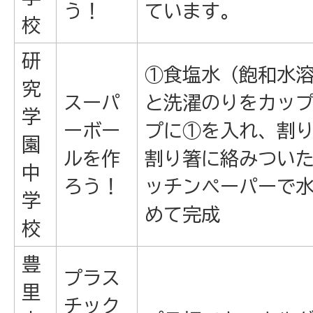
う！
ています。
校
研
①食塩水（飽和水
究
スーパ
と洗濯のりをカッ
学
ーボー
プに①を入れ、割
園
ルを作
割り箸に絡みつい
中
ろう！
ッチンペーパーで
学
めて完成
校
豊
プラス
里
チック