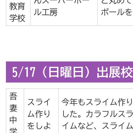
んスーパーボー
と丸めて
教育
ル工房
ボールを
学校
5/17（日曜日）出展校
吾
スライ
今年もスライム作
妻
ム作り
した。カラフルス
中
をしよ
イムなど、スライ
学