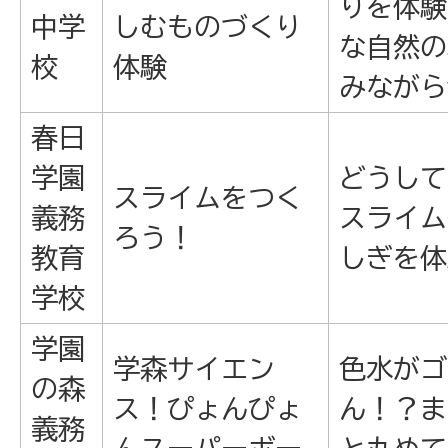
りを体験
中学
しむものづくり
な自然の
校
体験
みながら
春日
学園
どうして
スライムをつく
義務
スライム
ろう！
教育
しぎを体
学校
学園
学森サイエン
色水がゴ
の森
ス！ぴょんぴょ
ん！？ま
義務