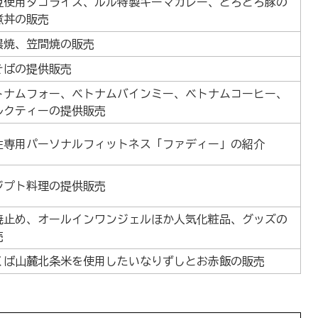
豆使用タコライス、ルル特製キーマカレー、とろとろ豚の
煮丼の販売
濃焼、笠間焼の販売
そばの提供販売
トナムフォー、ベトナムバインミー、ベトナムコーヒー、
ルクティーの提供販売
性専用パーソナルフィットネス「ファディー」の紹介
ジプト料理の提供販売
焼止め、オールインワンジェルほか人気化粧品、グッズの
売
くば山麓北条米を使用したいなりずしとお赤飯の販売