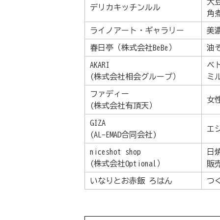
大
デリカキッチンルル
角
ライノアート・ギャラリー
美
春日亭（株式会社BeBe）
油
AKARI
ベ
(株式会社相会グループ）
ミ
ファディー
女
(株式会社有頂天）
GIZA
エ
(AL-EMAD合同会社)
niceshot shop
日
(株式会社Optional）
販
いなりとお赤飯 ろはん
つ