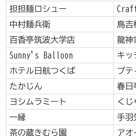
担担麺ロシュー
Craf
中村麺兵衛
鳥吉
百香亭筑波大学店
龍神
Sunny's Balloon
キッ
ホテル日航つくば
プテ
たかじん
春日
ヨシムラミート
くじ
一縁
手羽
茶の蔵きむら園
アオ