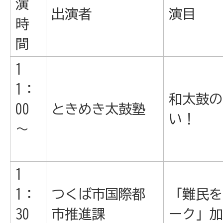
演
出演者
演目
時
間
1
1：
和太鼓の
00
ときめき太鼓塾
い！
～
1
1：
つくば市国際都
「難民を
30
市推進課
ーク」加