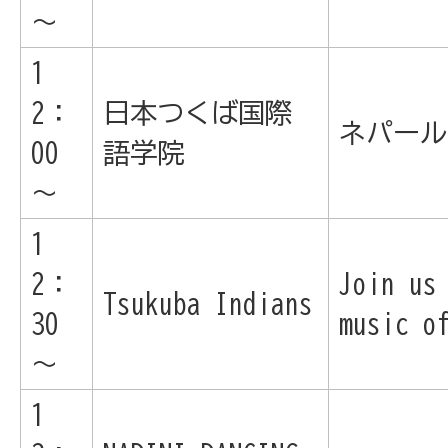
～
1
2：
日本つくば国際
ネパール
00
語学院
～
1
2：
Join us
Tsukuba Indians
30
music o
～
1