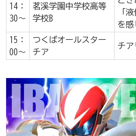
14：
茗溪学園中学校高等
「液
30～
学校B
を感
15：
つくばオールスター
チア
00～
チア