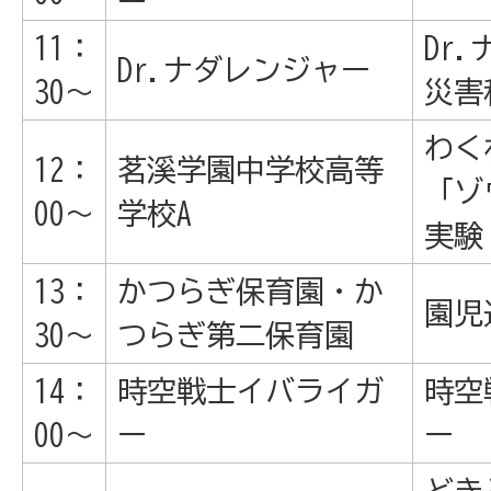
11：
Dr
Dr.ナダレンジャー
30～
災害
わく
12：
茗溪学園中学校高等
「ゾ
00～
学校A
実験
13：
かつらぎ保育園・か
園児
30～
つらぎ第二保育園
14：
時空戦士イバライガ
時空
00～
ー
ー
どき