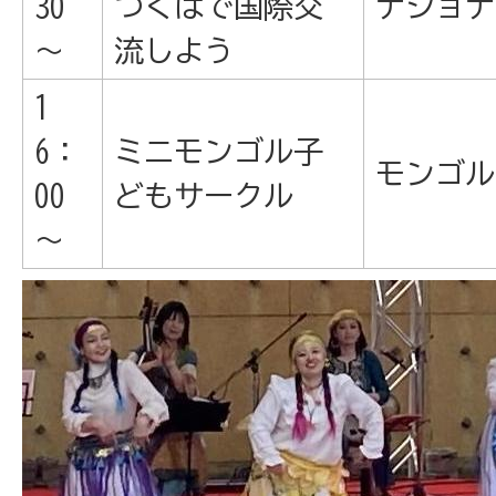
30
つくばで国際交
ナショナ
～
流しよう
1
6：
ミニモンゴル子
モンゴル
00
どもサークル
～