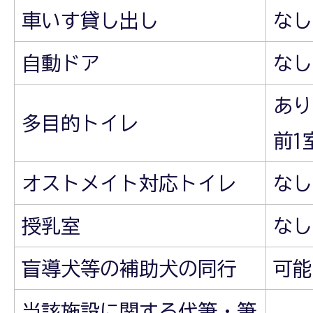
車いす貸し出し
なし
自動ドア
なし
あり
多目的トイレ
前1
オストメイト対応トイレ
なし
授乳室
なし
盲導犬等の補助犬の同行
可能
当該施設に関する代筆・筆