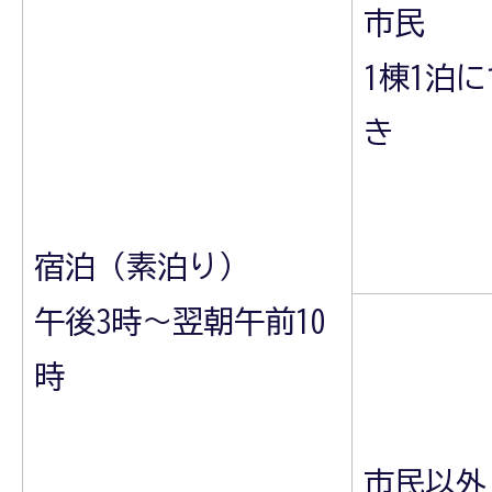
市民
1棟1泊に
き
宿泊（素泊り）
午後3時～翌朝午前10
時
市民以外