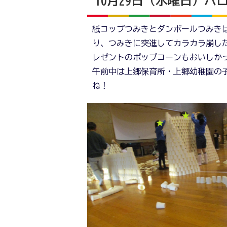
10月29日（水曜日）ハ
紙コップつみきとダンボールつみき
り、つみきに突進してカラカラ崩し
レゼントのポップコーンもおいしか
午前中は上郷保育所・上郷幼稚園の
ね！