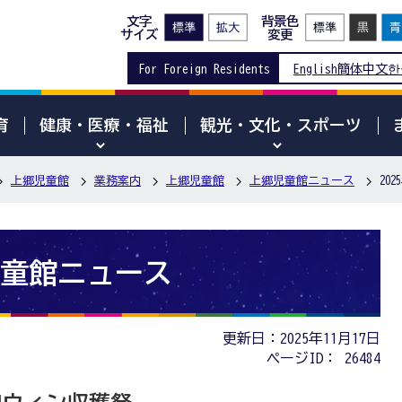
文字
背景色
サイズ
変更
For Foreign Residents
English
簡体中文
한
育
健康・医療・福祉
観光・文化・スポーツ
上郷児童館
業務案内
上郷児童館
上郷児童館ニュース
20
郷児童館ニュース
更新日：2025年11月17日
ページID：
26484