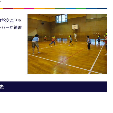
子
童館交流ドッ
ンバーが練習
先