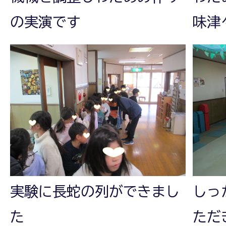
の実演です
味津
実験に長蛇の列ができまし
しっ
た
ただ