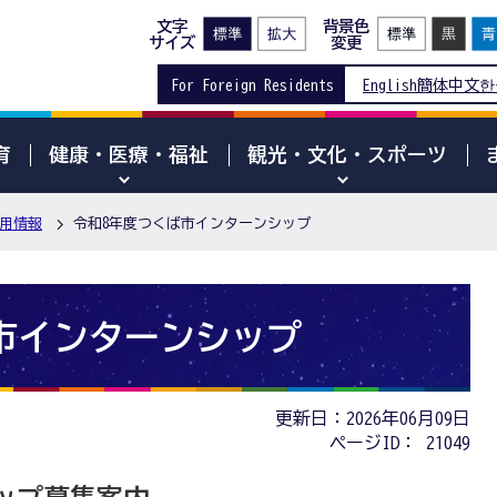
文字
背景色
サイズ
変更
For Foreign Residents
English
簡体中文
한
育
健康・医療・福祉
観光・文化・スポーツ
用情報
令和8年度つくば市インターンシップ
市インターンシップ
更新日：2026年06月09日
ページID：
21049