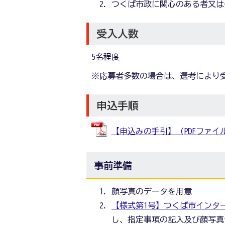
つくば市政に関心のある者又は
受入人数
5名程度
※応募者多数の場合は、選考により
申込手順
【申込みの手引】 (PDFファイル: 
事前準備
顔写真のデータを用意
【様式第1号】つくば市インターンシ
し、指定事項の記入及び顔写真