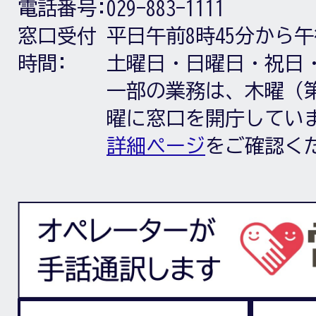
電話番号:
029-883-1111
窓口受付
平日午前8時45分から午
時間:
土曜日・日曜日・祝日
一部の業務は、木曜（第
曜に窓口を開庁してい
詳細ページ
をご確認く